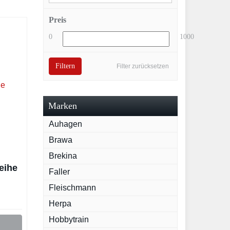
Preis
0
1000
Filtern
Filter zurücksetzen
Marken
Auhagen
Brawa
Brekina
eihe
Faller
Fleischmann
Herpa
Hobbytrain