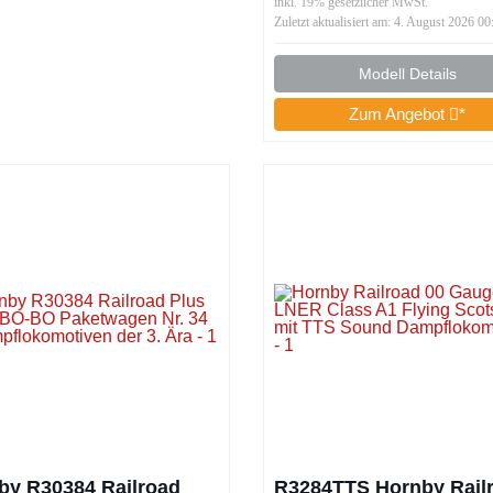
inkl. 19% gesetzlicher MwSt.
Schwarz UV beständig 
Zuletzt aktualisiert am: 4. August 2026 00
Modell Details
Zum Angebot
*
by R30384 Railroad
R3284TTS Hornby Rail