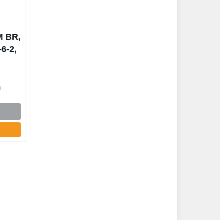
M BR,
6-2,
ve
 grün
0