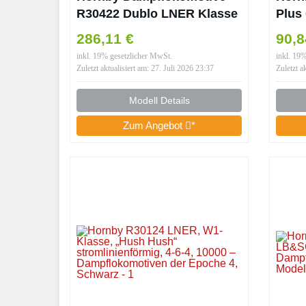
R30422 Dublo LNER Klasse
Plus
A4 Dominion of New
Pake
286,11 €
90,
Zealand 4492, Blau
Damp
inkl. 19% gesetzlicher MwSt.
inkl. 19
Ära
Zuletzt aktualisiert am: 27. Juli 2026 23:37
Zuletzt a
Modell Details
Zum Angebot
*