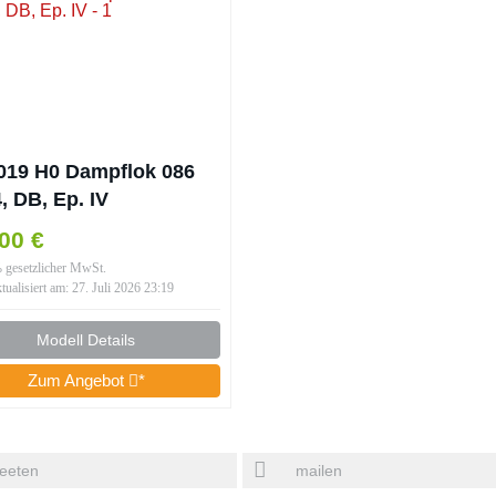
019 H0 Dampflok 086
, DB, Ep. IV
00 €
% gesetzlicher MwSt.
ktualisiert am: 27. Juli 2026 23:19
Modell Details
Zum Angebot
*
eeten
mailen