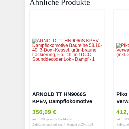
Ähnliche Produkte
ARNOLD TT HN9066S
Piko
KPEV, Dampflokomotive
Verw
Baureihe 58.10-40, 3-Dom-
Ep.l 
356,09 €
412,
Kessel, grün-braune
inkl. 19% gesetzlicher MwSt.
inkl. 19
Lackierung, Ep. Ich, mit
Zuletzt aktualisiert am: 4. August 2026 01:01
Zuletzt a