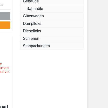
Gebäude
(30x)
:32
Bahnhöfe
Güterwagen
Dampfloks
Dieselloks
Schienen
Startpackungen
road