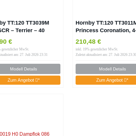
by TT:120 TT3039M
Hornby TT:120 TT3011
CR – Terrier – 40
Princess Coronation, 4-
ghton‘ Dampflokomotive
46232, „Duchess of
90 €
210,48 €
2 Modellbahnwagen,
Montrose“ – Lokomoti
% gesetzlicher MwSt.
inkl. 19% gesetzlicher MwSt.
/Grün
der 4. Ära – Dampflok,
ktualisiert am: 27. Juli 2026 23:31
Zuletzt aktualisiert am: 27. Juli 2026 23:3
Modell Details
Modell Details
Zum Angebot
*
Zum Angebot
*