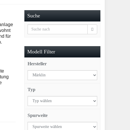
Suche
nanlage
wohnt
nd für
.
Modell Filter
Hersteller
te
ltung
e
Typ
Spurweite