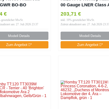
 GWR BO-BO
00 Gauge LNER Class 
twagen Nr. 34 –
Flying Scotsman mit T
84 €
203,71 €
flokomotiven der 3.
Sound Dampflokomoti
% gesetzlicher MwSt.
inkl. 19% gesetzlicher MwSt.
ktualisiert am: 27. Juli 2026 23:37
Zuletzt aktualisiert am: 27. Juli 2026 23:3
Modell Details
Modell Details
Zum Angebot
*
Zum Angebot
*