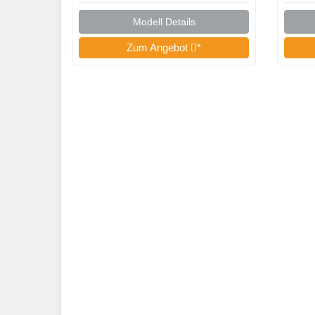
DCC-Sounddecoder Lok –
Dampf
Modell Details
Zum Angebot
*