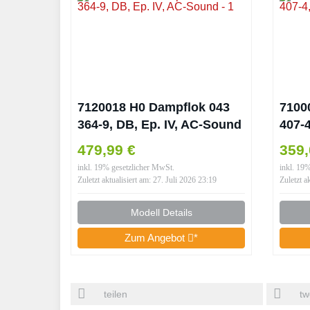
7120018 H0 Dampflok 043
7100
364-9, DB, Ep. IV, AC-Sound
407-4
479,99 €
359,
inkl. 19% gesetzlicher MwSt.
inkl. 19
Zuletzt aktualisiert am: 27. Juli 2026 23:19
Zuletzt a
Modell Details
Zum Angebot
*
teilen
tw