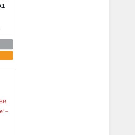
A1
TS
ve
7