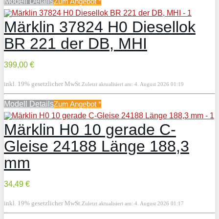
Modell Details
Zum Angebot
*
Märklin 37824 H0 Diesellok
BR 221 der DB, MHI
399,00 €
inkl. 19% gesetzlicher MwSt.
Zuletzt aktualisiert am: 4. August 2026 01:19
Modell Details
Zum Angebot
*
Märklin H0 10 gerade C-
Gleise 24188 Länge 188,3
mm
34,49 €
inkl. 19% gesetzlicher MwSt.
Zuletzt aktualisiert am: 4. August 2026 01:17