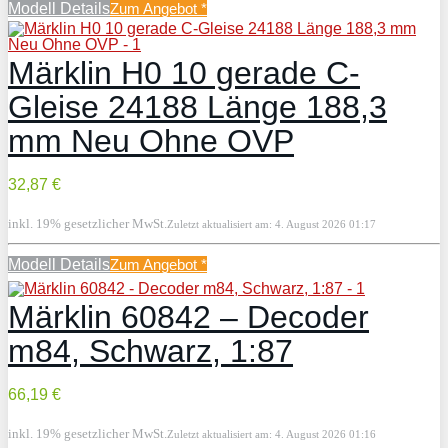
Modell Details
Zum Angebot
*
Märklin H0 10 gerade C-
Gleise 24188 Länge 188,3
mm Neu Ohne OVP
32,87 €
inkl. 19% gesetzlicher MwSt.
Zuletzt aktualisiert am: 4. August 2026 01:17
Modell Details
Zum Angebot
*
Märklin 60842 – Decoder
m84, Schwarz, 1:87
66,19 €
inkl. 19% gesetzlicher MwSt.
Zuletzt aktualisiert am: 4. August 2026 01:16