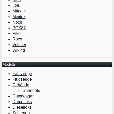
LGB
Märklin
Minitrix
Noch
PCX87
Piko
Roco
Vollmer
Wiking
Modelle
Fahrzeuge
Flugzeuge
Gebäude
Bahnhöfe
Güterwagen
Dampfloks
Dieselloks
Schienen