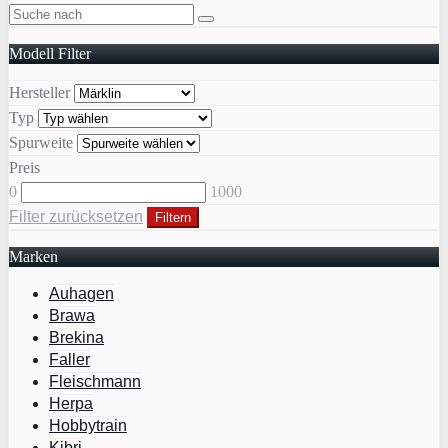
Modell Filter
Hersteller
Typ
Spurweite
Preis
0
1000
Filter zurücksetzen
Filtern
Marken
Auhagen
Brawa
Brekina
Faller
Fleischmann
Herpa
Hobbytrain
Kibri