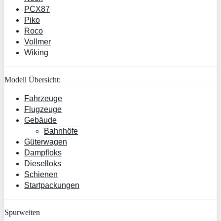
PCX87
Piko
Roco
Vollmer
Wiking
Modell Übersicht:
Fahrzeuge
Flugzeuge
Gebäude
Bahnhöfe
Güterwagen
Dampfloks
Dieselloks
Schienen
Startpackungen
Spurweiten