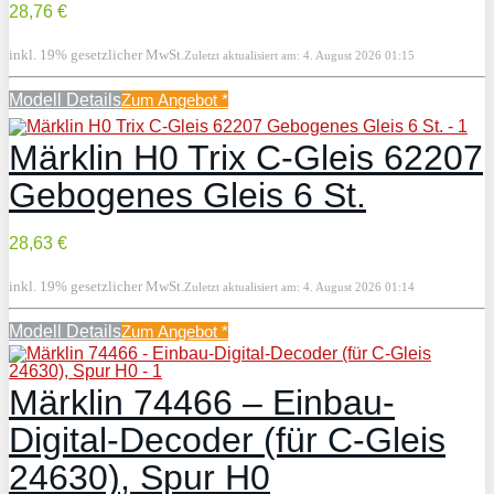
28,76 €
inkl. 19% gesetzlicher MwSt.
Zuletzt aktualisiert am: 4. August 2026 01:15
Modell Details
Zum Angebot
*
Märklin H0 Trix C-Gleis 62207
Gebogenes Gleis 6 St.
28,63 €
inkl. 19% gesetzlicher MwSt.
Zuletzt aktualisiert am: 4. August 2026 01:14
Modell Details
Zum Angebot
*
Märklin 74466 – Einbau-
Digital-Decoder (für C-Gleis
24630), Spur H0