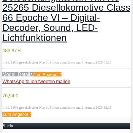
25265 Diesellokomotive Class
66 Epoche VI – Digital-
Decoder, Sound, LED-
Lichtfunktionen
483,87 €
inkl. 19% gesetzlicher MwSt.
Zuletzt aktualisiert am: 4. August 2026 01:13
Modell Details
Zum Angebot
*
WhatsApp
teilen
tweeten
mailen
76,94 €
inkl. 19% gesetzlicher MwSt.
Zuletzt aktualisiert am: 6. August 2026 12:18
Zum Angebot
*
Suche