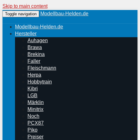
Skip to main content
Modellbau-Helden.de
Toggle navigation
Modellbau-Helden.de
Hersteller
Auhagen
Brawa
Brekina
Faller
Fleischmann
Herpa
Hobbytrain
Kibri
LGB
Märklin
Minitrix
Noch
PCX87
Piko
Preiser