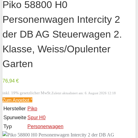
Piko 58800 H0
Personenwagen Intercity 2
der DB AG Steuerwagen 2.
Klasse, Weiss/Opulenter
Garten
76,94 €
inkl. 19% gesetzlicher MwSt.
Zuletzt aktualisiert am: 6. August 2026 12:18
Zum Angebot
*
Hersteller
Piko
Spurweite
Spur H0
Typ
Personenwagen