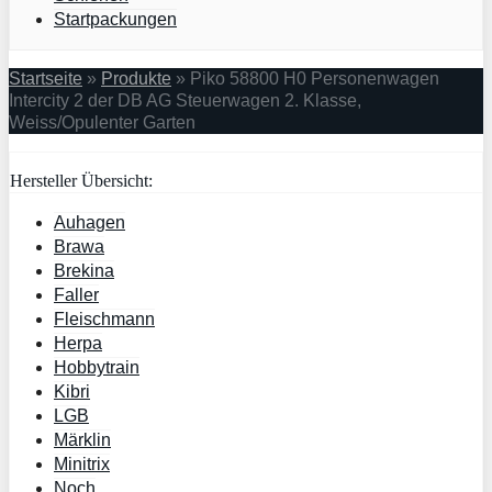
Startpackungen
Startseite
»
Produkte
»
Piko 58800 H0 Personenwagen
Intercity 2 der DB AG Steuerwagen 2. Klasse,
Weiss/Opulenter Garten
Hersteller Übersicht:
Auhagen
Brawa
Brekina
Faller
Fleischmann
Herpa
Hobbytrain
Kibri
LGB
Märklin
Minitrix
Noch