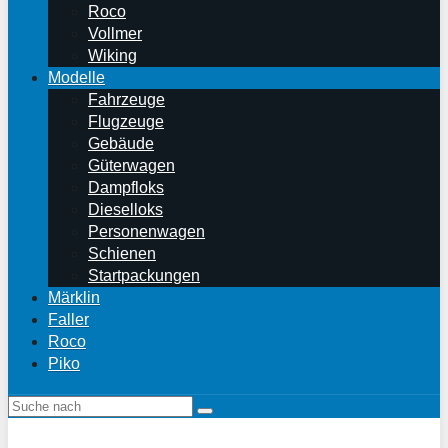
Roco
Vollmer
Wiking
Modelle
Fahrzeuge
Flugzeuge
Gebäude
Güterwagen
Dampfloks
Dieselloks
Personenwagen
Schienen
Startpackungen
Märklin
Faller
Roco
Piko