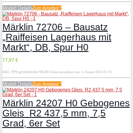
Modell Details
Zum Angebot
*
Märklin 72706 – Bausatz
„Raiffeisen Lagerhaus mit
Markt“, DB, Spur H0
77,97 €
inkl. 19% gesetzlicher MwSt.
Zuletzt aktualisiert am: 4. August 2026 01:16
Modell Details
Zum Angebot
*
Märklin 24207 H0 Gebogenes
Gleis R2 437,5 mm, 7,5
Grad, 6er Set