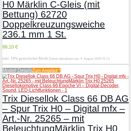
H0 Märklin C-Gleis (mit
Bettung) 62720
Doppelkreuzungsweiche
236.1 mm 1 St.
86,10 €
inkl. 19% gesetzlicher MwSt.
Zuletzt aktualisiert am: 4. August 2026 01:13
Modell Details
Zum Angebot
*
Trix Diesellok Class 66 DB AG
– Spur Trix H0 – Digital mfx –
Art.-Nr. 25265 – mit
BeleuchtungMärklin Trix H0