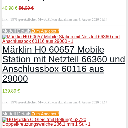
40,98 €
56,99 €
inkl. 19% gesetzlicher MwSt.
Zuletzt aktualisiert am: 4. August 2026 01:14
Modell Details
Zum Angebot
*
Märklin H0 60657 Mobile
Station mit Netzteil 66360 und
Anschlussbox 60116 aus
29000
139,89 €
inkl. 19% gesetzlicher MwSt.
Zuletzt aktualisiert am: 4. August 2026 01:14
Modell Details
Zum Angebot
*