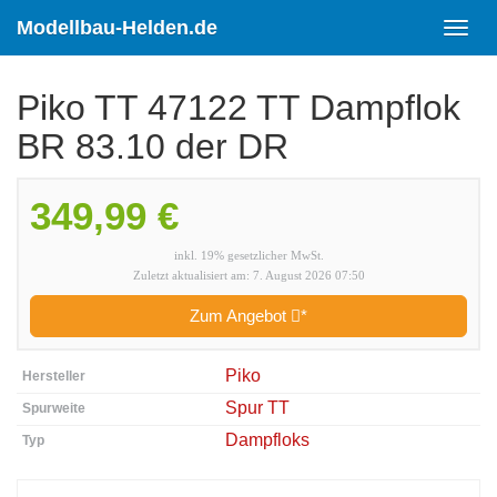
Skip
to
Modellbau-Helden.de
Toggl
main
navig
content
Piko TT 47122 TT Dampflok
BR 83.10 der DR
349,99 €
inkl. 19% gesetzlicher MwSt.
Zuletzt aktualisiert am: 7. August 2026 07:50
Zum Angebot
*
Piko
Hersteller
Spur TT
Spurweite
Dampfloks
Typ