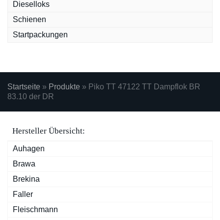
Dieselloks
Schienen
Startpackungen
Startseite
»
Produkte
»
Piko TT 47122 TT Dampflok BR
83.10 der DR
Hersteller Übersicht:
Auhagen
Brawa
Brekina
Faller
Fleischmann