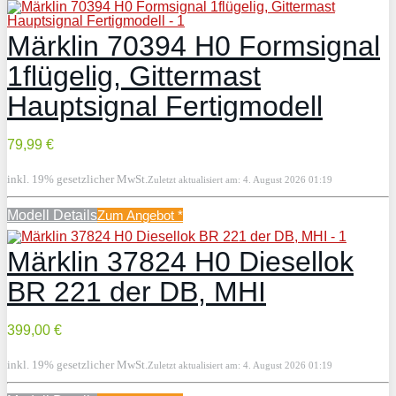
Märklin 70394 H0 Formsignal
1flügelig, Gittermast
Hauptsignal Fertigmodell
79,99 €
inkl. 19% gesetzlicher MwSt.
Zuletzt aktualisiert am: 4. August 2026 01:19
Modell Details
Zum Angebot
*
Märklin 37824 H0 Diesellok
BR 221 der DB, MHI
399,00 €
inkl. 19% gesetzlicher MwSt.
Zuletzt aktualisiert am: 4. August 2026 01:19