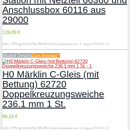
Anschlussbox 60116 aus
29000
139,89 €
inkl. 19% gesetzlicher MwSt.
Zuletzt aktualisiert am: 4. August 2026 01:14
Modell Details
Zum Angebot
*
H0 Märklin C-Gleis (mit
Bettung) 62720
Doppelkreuzungsweiche
236.1 mm 1 St.
86,10 €
inkl. 19% gesetzlicher MwSt.
Zuletzt aktualisiert am: 4. August 2026 01:13