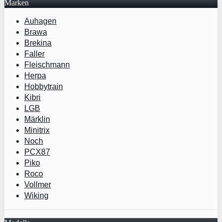
Marken
Auhagen
Brawa
Brekina
Faller
Fleischmann
Herpa
Hobbytrain
Kibri
LGB
Märklin
Minitrix
Noch
PCX87
Piko
Roco
Vollmer
Wiking