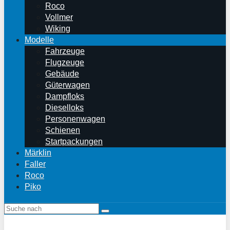
Roco
Vollmer
Wiking
Modelle
Fahrzeuge
Flugzeuge
Gebäude
Güterwagen
Dampfloks
Dieselloks
Personenwagen
Schienen
Startpackungen
Märklin
Faller
Roco
Piko