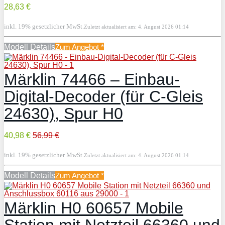
28,63 €
inkl. 19% gesetzlicher MwSt.
Zuletzt aktualisiert am: 4. August 2026 01:14
Modell Details
Zum Angebot
*
Märklin 74466 – Einbau-
Digital-Decoder (für C-Gleis
24630), Spur H0
40,98 €
56,99 €
inkl. 19% gesetzlicher MwSt.
Zuletzt aktualisiert am: 4. August 2026 01:14
Modell Details
Zum Angebot
*
Märklin H0 60657 Mobile
Station mit Netzteil 66360 und