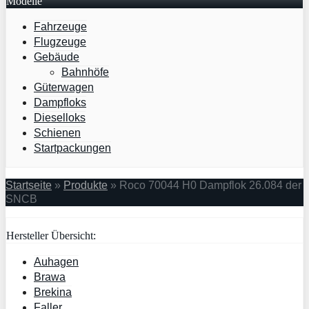
Modelle
Fahrzeuge
Flugzeuge
Gebäude
Bahnhöfe
Güterwagen
Dampfloks
Dieselloks
Schienen
Startpackungen
Startseite
»
Produkte
»
Roco 70044 H0 Dampflok 26.084 der
SNCB
Hersteller Übersicht:
Auhagen
Brawa
Brekina
Faller