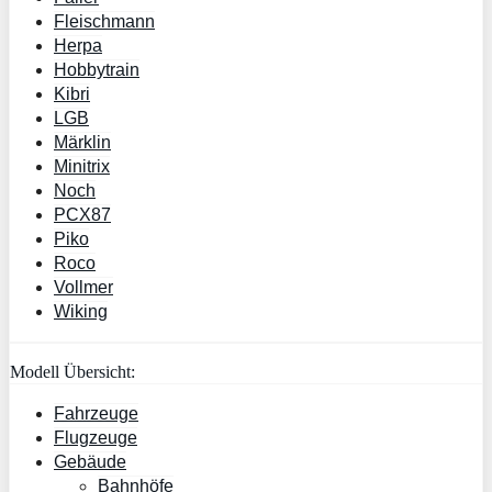
Fleischmann
Herpa
Hobbytrain
Kibri
LGB
Märklin
Minitrix
Noch
PCX87
Piko
Roco
Vollmer
Wiking
Modell Übersicht:
Fahrzeuge
Flugzeuge
Gebäude
Bahnhöfe