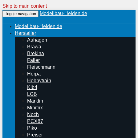
Skip to main content
Modellbau-Helden.de
Toggle navigation
Modellbau-Helden.de
Hersteller
Auhagen
Brawa
Brekina
Faller
Fleischmann
Herpa
Hobbytrain
Kibri
LGB
Märklin
Minitrix
Noch
PCX87
Piko
Preiser