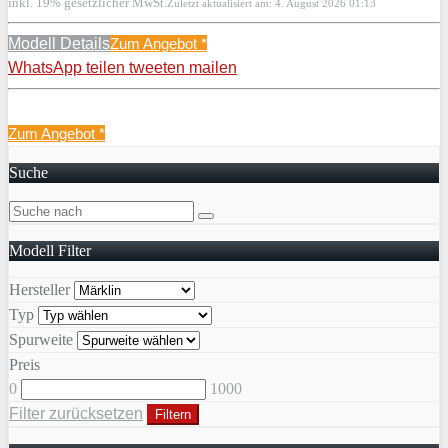
inkl. 19% gesetzlicher MwSt.
Zuletzt aktualisiert am: 4. August 2026 01:13
Modell Details
Zum Angebot
*
WhatsApp
teilen
tweeten
mailen
Zum Angebot
*
Suche
Modell Filter
Hersteller
Typ
Spurweite
Preis
0
1000
Filter zurücksetzen
Filtern