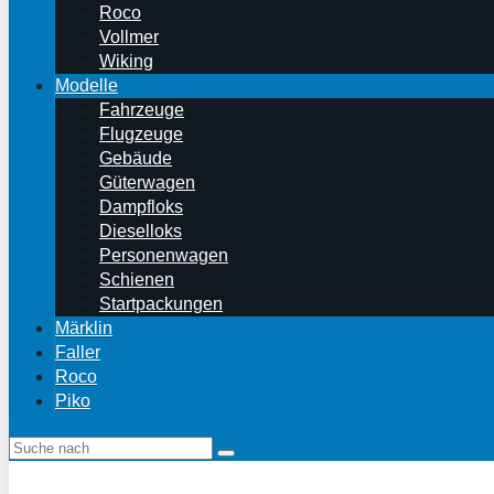
Roco
Vollmer
Wiking
Modelle
Fahrzeuge
Flugzeuge
Gebäude
Güterwagen
Dampfloks
Dieselloks
Personenwagen
Schienen
Startpackungen
Märklin
Faller
Roco
Piko