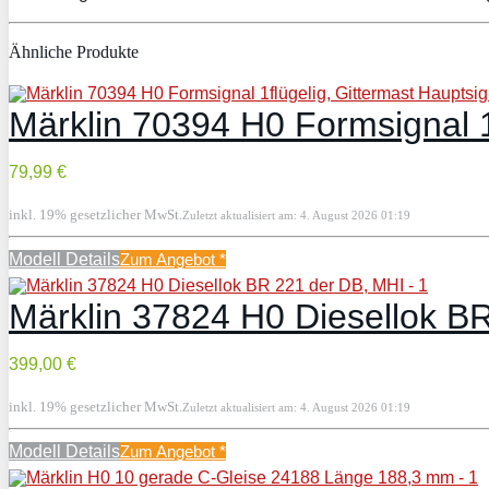
Ähnliche Produkte
Märklin 70394 H0 Formsignal 1f
79,99 €
inkl. 19% gesetzlicher MwSt.
Zuletzt aktualisiert am: 4. August 2026 01:19
Modell Details
Zum Angebot
*
Märklin 37824 H0 Diesellok B
399,00 €
inkl. 19% gesetzlicher MwSt.
Zuletzt aktualisiert am: 4. August 2026 01:19
Modell Details
Zum Angebot
*