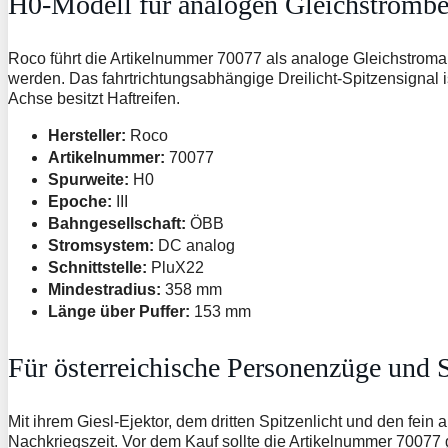
H0-Modell für analogen Gleichstrombe
Roco führt die Artikelnummer 70077 als analoge Gleichstroma
werden. Das fahrtrichtungsabhängige Dreilicht-Spitzensignal
Achse besitzt Haftreifen.
Hersteller:
Roco
Artikelnummer:
70077
Spurweite:
H0
Epoche:
III
Bahngesellschaft:
ÖBB
Stromsystem:
DC analog
Schnittstelle:
PluX22
Mindestradius:
358 mm
Länge über Puffer:
153 mm
Für österreichische Personenzüge un
Mit ihrem Giesl-Ejektor, dem dritten Spitzenlicht und den fe
Nachkriegszeit. Vor dem Kauf sollte die Artikelnummer 70077 