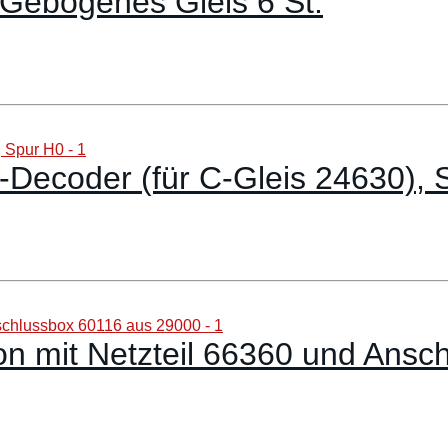
 Gebogenes Gleis 6 St.
l-Decoder (für C-Gleis 24630),
on mit Netzteil 66360 und Ans