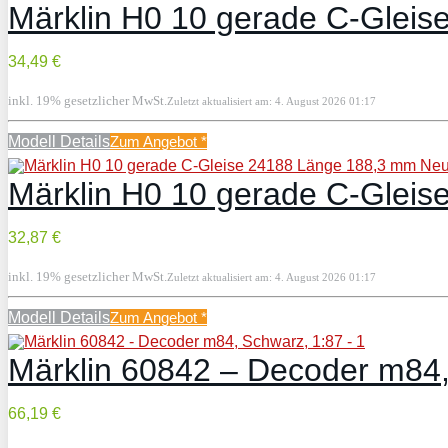
Märklin H0 10 gerade C-Glei
34,49 €
inkl. 19% gesetzlicher MwSt.
Zuletzt aktualisiert am: 4. August 2026 01:17
Modell Details
Zum Angebot
*
Märklin H0 10 gerade C-Glei
32,87 €
inkl. 19% gesetzlicher MwSt.
Zuletzt aktualisiert am: 4. August 2026 01:17
Modell Details
Zum Angebot
*
Märklin 60842 – Decoder m84,
66,19 €