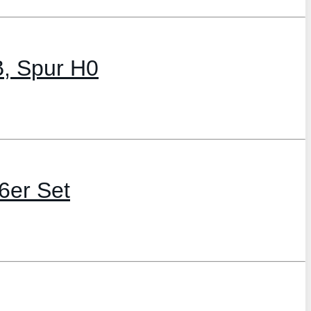
B, Spur H0
6er Set