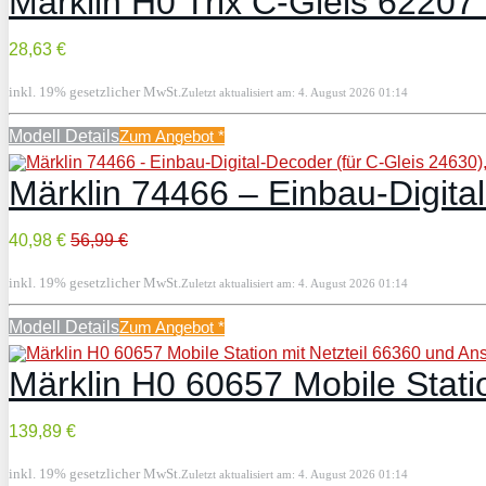
Märklin H0 Trix C-Gleis 62207
28,63 €
inkl. 19% gesetzlicher MwSt.
Zuletzt aktualisiert am: 4. August 2026 01:14
Modell Details
Zum Angebot
*
Märklin 74466 – Einbau-Digita
40,98 €
56,99 €
inkl. 19% gesetzlicher MwSt.
Zuletzt aktualisiert am: 4. August 2026 01:14
Modell Details
Zum Angebot
*
Märklin H0 60657 Mobile Stati
139,89 €
inkl. 19% gesetzlicher MwSt.
Zuletzt aktualisiert am: 4. August 2026 01:14