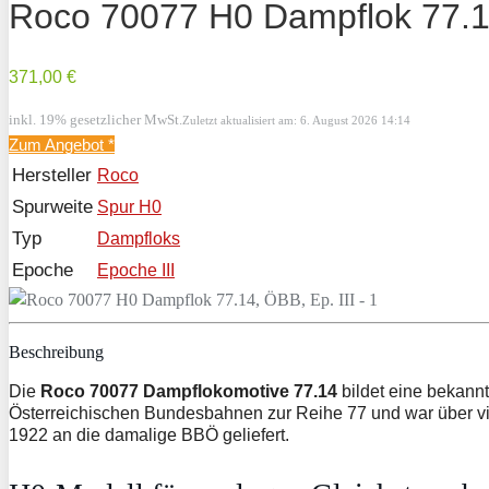
Roco 70077 H0 Dampflok 77.14
371,00 €
inkl. 19% gesetzlicher MwSt.
Zuletzt aktualisiert am: 6. August 2026 14:14
Zum Angebot
*
Hersteller
Roco
Spurweite
Spur H0
Typ
Dampfloks
Epoche
Epoche III
Beschreibung
Die
Roco 70077 Dampflokomotive 77.14
bildet eine bekann
Österreichischen Bundesbahnen zur Reihe 77 und war über vie
1922 an die damalige BBÖ geliefert.