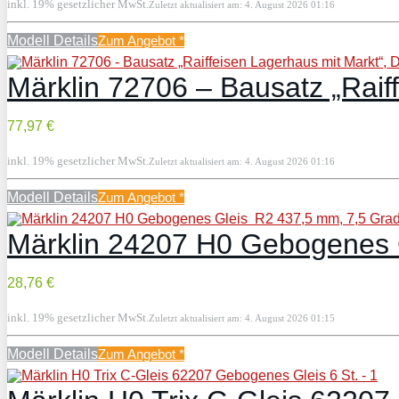
inkl. 19% gesetzlicher MwSt.
Zuletzt aktualisiert am: 4. August 2026 01:16
Modell Details
Zum Angebot
*
Märklin 72706 – Bausatz „Raif
77,97 €
inkl. 19% gesetzlicher MwSt.
Zuletzt aktualisiert am: 4. August 2026 01:16
Modell Details
Zum Angebot
*
Märklin 24207 H0 Gebogenes G
28,76 €
inkl. 19% gesetzlicher MwSt.
Zuletzt aktualisiert am: 4. August 2026 01:15
Modell Details
Zum Angebot
*