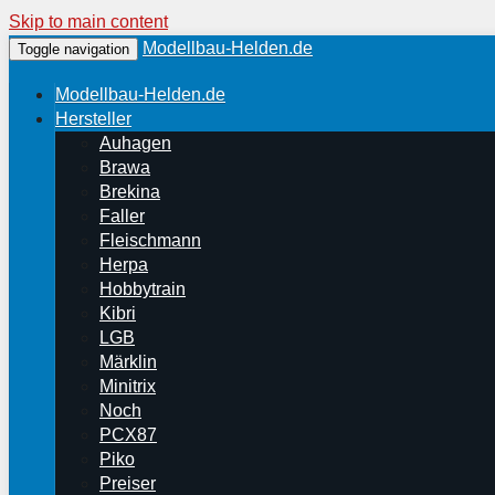
Skip to main content
Modellbau-Helden.de
Toggle navigation
Modellbau-Helden.de
Hersteller
Auhagen
Brawa
Brekina
Faller
Fleischmann
Herpa
Hobbytrain
Kibri
LGB
Märklin
Minitrix
Noch
PCX87
Piko
Preiser