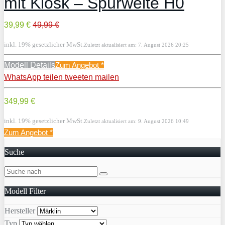
mit Kiosk – Spurweite H0
39,99 €
49,99 €
inkl. 19% gesetzlicher MwSt.
Zuletzt aktualisiert am: 7. August 2026 20:25
Modell Details
Zum Angebot
*
WhatsApp
teilen
tweeten
mailen
349,99 €
inkl. 19% gesetzlicher MwSt.
Zuletzt aktualisiert am: 9. August 2026 10:49
Zum Angebot
*
Suche
Modell Filter
Hersteller
Typ