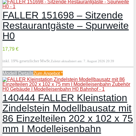
FALLER 151698 – Sitzende
Restaurantgäste – Spurweite
H0
17,79 €
inkl. 19% gesetzlicher MwSt.
Zuletzt aktualisiert am: 7. August 2026 20:39
Modell Details
Zum Angebot
*
140444 FALLER Kleinstation
Zindelstein Modellbausatz mit
86 Einzelteilen 202 x 102 x 75
mm I Modelleisenbahn