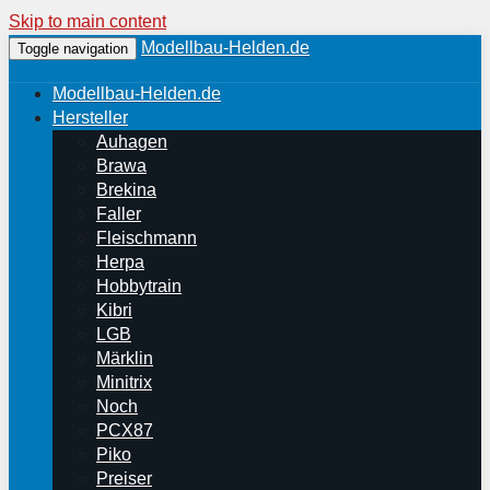
Skip to main content
Modellbau-Helden.de
Toggle navigation
Modellbau-Helden.de
Hersteller
Auhagen
Brawa
Brekina
Faller
Fleischmann
Herpa
Hobbytrain
Kibri
LGB
Märklin
Minitrix
Noch
PCX87
Piko
Preiser