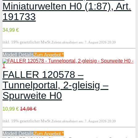
Miniaturwelten H0 (1:87), Art.
191733
34,99 €
inkl. 19% gesetzlicher MwSt.
Zuletzt aktualisiert am: 7. August 2026 20:39
Modell Details
Zum Angebot
*
FALLER 120578 –
Tunnelportal, 2-gleisig –
Spurweite H0
10,99 €
14,98 €
inkl. 19% gesetzlicher MwSt.
Zuletzt aktualisiert am: 7. August 2026 20:39
Modell Details
Zum Angebot
*