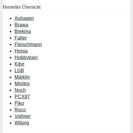
Hersteller Übersicht:
Auhagen
Brawa
Brekina
Faller
Fleischmann
Herpa
Hobbytrain
Kibri
LGB
Märklin
Minitrix
Noch
PCX87
Piko
Roco
Vollmer
Wiking