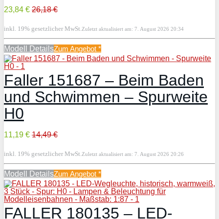
23,84 €
26,18 €
inkl. 19% gesetzlicher MwSt.
Zuletzt aktualisiert am: 7. August 2026 20:34
Modell Details
Zum Angebot
*
Faller 151687 – Beim Baden
und Schwimmen – Spurweite
H0
11,19 €
14,49 €
inkl. 19% gesetzlicher MwSt.
Zuletzt aktualisiert am: 7. August 2026 20:26
Modell Details
Zum Angebot
*
FALLER 180135 – LED-