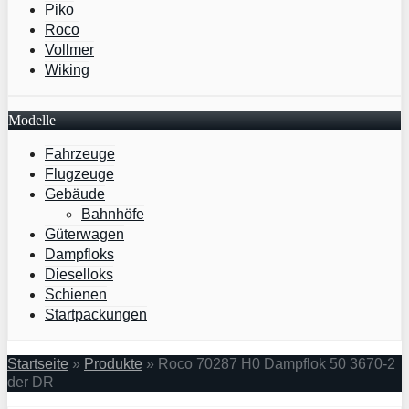
Piko
Roco
Vollmer
Wiking
Modelle
Fahrzeuge
Flugzeuge
Gebäude
Bahnhöfe
Güterwagen
Dampfloks
Dieselloks
Schienen
Startpackungen
Startseite
»
Produkte
»
Roco 70287 H0 Dampflok 50 3670-2
der DR