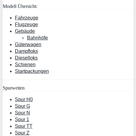
Modell Übersicht:
Fahrzeuge
Flugzeuge
Gebäude
Bahnhöfe
Güterwagen
Dampfloks
Dieselloks
Schienen
Startpackungen
Spurweiten
Spur H0
Spur G
Spur N
Spur 1
Spur TT
Spur Z