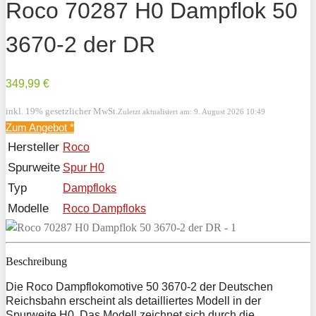
Roco 70287 H0 Dampflok 50
3670-2 der DR
349,99 €
inkl. 19% gesetzlicher MwSt.
Zuletzt aktualisiert am: 9. August 2026 10:49
Zum Angebot
*
Hersteller
Roco
Spurweite
Spur H0
Typ
Dampfloks
Modelle
Roco Dampfloks
Beschreibung
Die Roco Dampflokomotive 50 3670-2 der Deutschen
Reichsbahn erscheint als detailliertes Modell in der
Spurweite H0. Das Modell zeichnet sich durch die