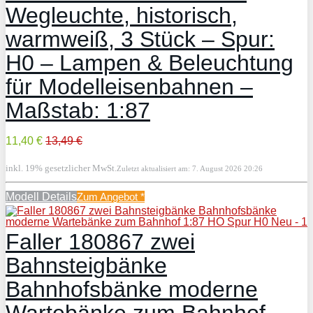
Wegleuchte, historisch,
warmweiß, 3 Stück – Spur:
H0 – Lampen & Beleuchtung
für Modelleisenbahnen –
Maßstab: 1:87
11,40 €
13,49 €
inkl. 19% gesetzlicher MwSt.
Zuletzt aktualisiert am: 7. August 2026 20:26
Modell Details
Zum Angebot
*
Faller 180867 zwei
Bahnsteigbänke
Bahnhofsbänke moderne