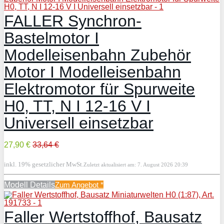
FALLER Synchron-
Bastelmotor I
Modelleisenbahn Zubehör
Motor I Modelleisenbahn
Elektromotor für Spurweite
H0, TT, N I 12-16 V I
Universell einsetzbar
27,90 €
33,64 €
inkl. 19% gesetzlicher MwSt.
Zuletzt aktualisiert am: 7. August 2026 20:39
Modell Details
Zum Angebot
*
Faller Wertstoffhof, Bausatz