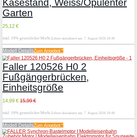
Käsestand, Weiss/Opulenter
Garten
25,12 €
inkl. 19% gesetzlicher MwSt.
Zuletzt aktualisiert am: 7. August 2026 20:40
Modell Details
Zum Angebot
*
Faller 120526 H0 2
Fußgängerbrücken,
Einheitsgröße
14,99 €
15,99 €
inkl. 19% gesetzlicher MwSt.
Zuletzt aktualisiert am: 7. August 2026 20:40
Modell Details
Zum Angebot
*