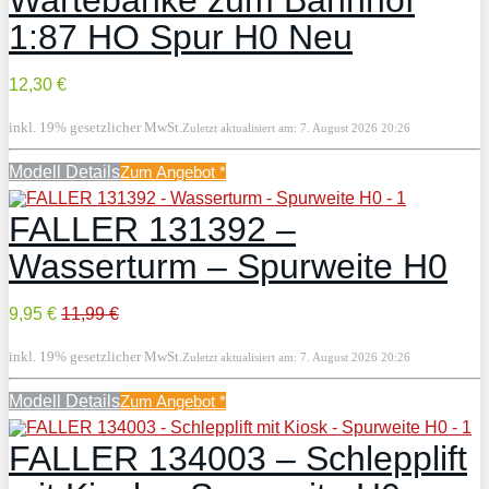
Wartebänke zum Bahnhof
1:87 HO Spur H0 Neu
12,30 €
inkl. 19% gesetzlicher MwSt.
Zuletzt aktualisiert am: 7. August 2026 20:26
Modell Details
Zum Angebot
*
FALLER 131392 –
Wasserturm – Spurweite H0
9,95 €
11,99 €
inkl. 19% gesetzlicher MwSt.
Zuletzt aktualisiert am: 7. August 2026 20:26
Modell Details
Zum Angebot
*
FALLER 134003 – Schlepplift