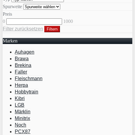
Spurweite
Preis
0
1000
Filter zurücksetzen
Filtern
Marken
Auhagen
Brawa
Brekina
Faller
Fleischmann
Herpa
Hobbytrain
Kibri
LGB
Märklin
Minitrix
Noch
PCX87