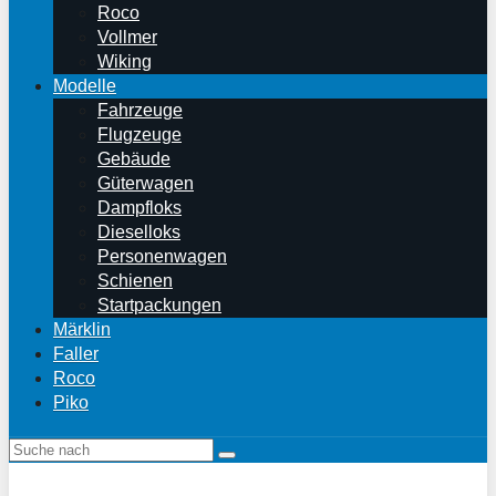
Roco
Vollmer
Wiking
Modelle
Fahrzeuge
Flugzeuge
Gebäude
Güterwagen
Dampfloks
Dieselloks
Personenwagen
Schienen
Startpackungen
Märklin
Faller
Roco
Piko