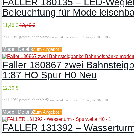
FALLER 180135 – LED-Wegleuch
Beleuchtung für Modelleisenb
11,40 €
13,49 €
inkl. 19% gesetzlicher MwSt.
Zuletzt aktualisiert am: 7. August 2026 20:26
Modell Details
Zum Angebot
*
Faller 180867 zwei Bahnstei
1:87 HO Spur H0 Neu
12,30 €
inkl. 19% gesetzlicher MwSt.
Zuletzt aktualisiert am: 7. August 2026 20:26
Modell Details
Zum Angebot
*
FALLER 131392 – Wasserturm