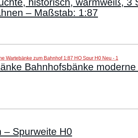
te, historisch, warmweiß, 3 
ahnen – Maßstab: 1:87
gbänke Bahnhofsbänke modern
 – Spurweite H0