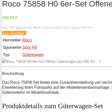
Roco 75858 H0 6er-Set Offen
369,99 €
inkl. 19% gesetzlicher MwSt.
Zuletzt aktualisiert am: 8. August 2026 00:11
Zum Angebot
*
Hersteller
Roco
Spurweite
Spur H0
Typ
Güterwagen
Beschreibung
Das Roco 75858 Set bietet eine Zusammenstellung von sechs of
Erweiterung Ihres Fuhrparks auf der Modelleisenbahnanlage. D
Güterverkehr im Modellmaßstab.
Produktdetails zum Güterwagen-Set