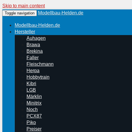
Skip to main content
Modellbau-Helden.de
Toggle navigation
Modellbau-Helden.de
Hersteller
Auhagen
Brawa
Brekina
Faller
Fleischmann
Herpa
Hobbytrain
Kibri
LGB
Märklin
Minitrix
Noch
PCX87
Piko
Preiser