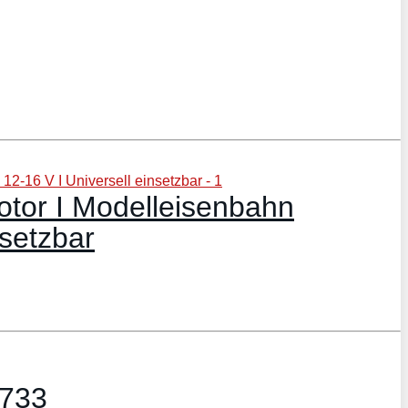
tor I Modelleisenbahn
nsetzbar
1733