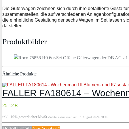
Die Güterwagen zeichnen sich durch ihre detaillierte Gestaltu
zusammenstellen, die auf verschiedenen Anlagenkonfiguratione
die einheitliche Gestaltung der sechs Wagen im Set lassen si
darstellen.
Produktbilder
Ähnliche Produkte
FALLER FA180614 – Wochenmar
25,12 €
inkl. 19% gesetzlicher MwSt.
Zuletzt aktualisiert am: 7. August 2026 20:40
Modell Details
Zum Angebot
*