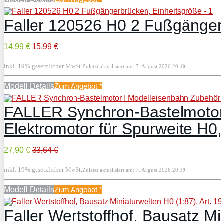
Faller 120526 H0 2 Fußgänger
14,99 €
15,99 €
inkl. 19% gesetzlicher MwSt.
Zuletzt aktualisiert am: 7. August 2026 20:40
Modell Details
Zum Angebot
*
FALLER Synchron-Bastelmotor
Elektromotor für Spurweite H0, 
27,90 €
33,64 €
inkl. 19% gesetzlicher MwSt.
Zuletzt aktualisiert am: 7. August 2026 20:39
Modell Details
Zum Angebot
*
Faller Wertstoffhof, Bausatz M