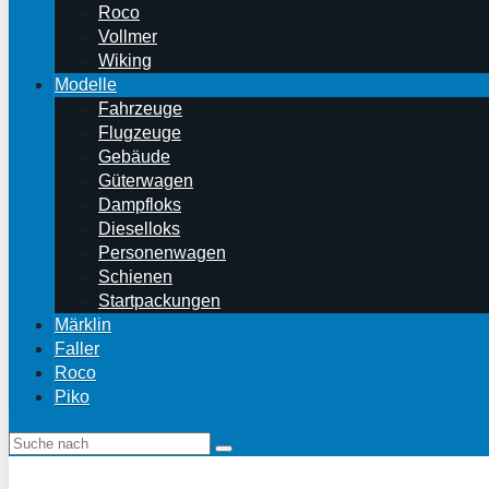
Roco
Vollmer
Wiking
Modelle
Fahrzeuge
Flugzeuge
Gebäude
Güterwagen
Dampfloks
Dieselloks
Personenwagen
Schienen
Startpackungen
Märklin
Faller
Roco
Piko