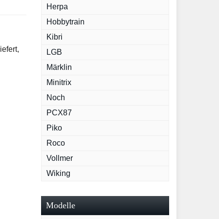
Herpa
Hobbytrain
Kibri
efert,
LGB
Märklin
Minitrix
Noch
PCX87
Piko
Roco
Vollmer
Wiking
Modelle