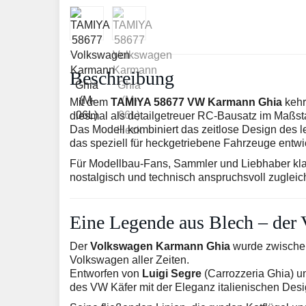
Beschreibung
Mit dem
TAMIYA 58677 VW Karmann Ghia
kehr
diesmal als detailgetreuer RC-Bausatz im Maßst
Das Modell kombiniert das zeitlose Design des
das speziell für heckgetriebene Fahrzeuge entwi
Für Modellbau-Fans, Sammler und Liebhaber klass
nostalgisch und technisch anspruchsvoll zugleic
Eine Legende aus Blech – de
Der
Volkswagen Karmann Ghia
wurde zwischen 
Volkswagen aller Zeiten.
Entworfen von
Luigi Segre
(Carrozzeria Ghia) u
des VW Käfer mit der Eleganz italienischen Desi