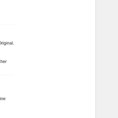
riginal.
cher
rine