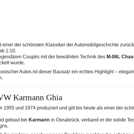
t einer der schönsten Klassiker der Automobilgeschichte zurück
ab 1:10.
 legendären Coupés mit der bewährten Technik des
M-06L Chas
ckelt wurde.
ischer Autos ist dieser Bausatz ein echtes Highlight – elegant
h.
r VW Karmann Ghia
1955 und 1974 produziert und gilt bis heute als einer der sch
nd gebaut bei
Karmann
in Osnabrück, verband er die solide Te
gns.