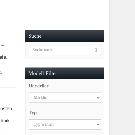
Suche
 –
sis
,
,
Modell Filter
Hersteller
önsten
Typ
chnik