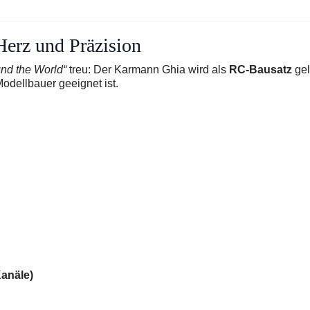
Herz und Präzision
ound the World“
treu: Der Karmann Ghia wird als
RC-Bausatz
geli
Modellbauer geeignet ist.
anäle)