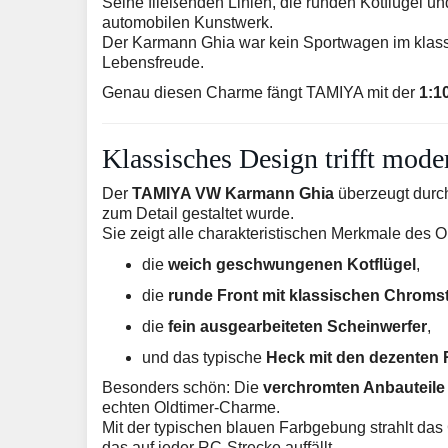
Seine fließenden Linien, die runden Kotflügel u
automobilen Kunstwerk.
Der Karmann Ghia war kein Sportwagen im klassisc
Lebensfreude.
Genau diesen Charme fängt TAMIYA mit der
1:1
Klassisches Design trifft mod
Der
TAMIYA VW Karmann Ghia
überzeugt durc
zum Detail gestaltet wurde.
Sie zeigt alle charakteristischen Merkmale des Or
die
weich geschwungenen Kotflügel
,
die
runde Front mit klassischen Chrom
die
fein ausgearbeiteten Scheinwerfer
,
und das typische
Heck mit den dezenten
Besonders schön: Die
verchromten Anbauteile
echten Oldtimer-Charme.
Mit der typischen blauen Farbgebung strahlt da
das auf jeder RC-Strecke auffällt.