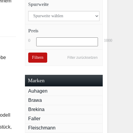
 einem
Spurweite
Preis
0
1000
iebe
Filtern
Filter zurücksetzen
Marken
Auhagen
Brawa
Brekina
odell
Faller
stück,
Fleischmann