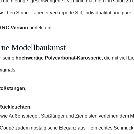
nd die niedrige, geschwungene Dachlinie machten ihn sofort zu
hen Sinne – aber er verkörperte Stil, Individualität und pure
0 RC-Version
perfekt ein.
erne Modellbaukunst
h seine
hochwertige Polycarbonat-Karosserie
, die mit viel L
iginals:
stoßstangen
,
 Rückleuchten
.
wie Außenspiegel, Stoßfänger und Zierleisten verleihen dem M
s Coupé zudem nostalgische Eleganz aus – ein echtes Schmuck