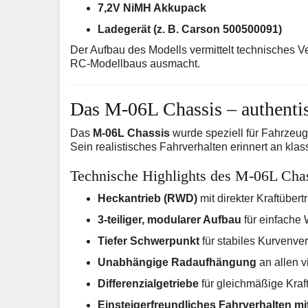
7,2V NiMH Akkupack
Ladegerät (z. B. Carson 500500091)
Der Aufbau des Modells vermittelt technisches
RC-Modellbaus ausmacht.
Das M-06L Chassis – authentis
Das
M-06L Chassis
wurde speziell für Fahrzeug
Sein realistisches Fahrverhalten erinnert an kl
Technische Highlights des M-06L Chas
Heckantrieb (RWD)
mit direkter Kraftüber
3-teiliger, modularer Aufbau
für einfache
Tiefer Schwerpunkt
für stabiles Kurvenve
Unabhängige Radaufhängung
an allen v
Differenzialgetriebe
für gleichmäßige Kraft
Einsteigerfreundliches Fahrverhalten mit