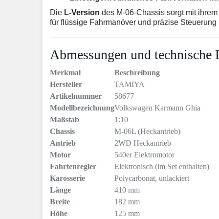
Die
L-Version
des M-06-Chassis sorgt mit ihrem l
für flüssige Fahrmanöver und präzise Steuerung
Abmessungen und technische 
Merkmal
Beschreibung
Hersteller
TAMIYA
Artikelnummer
58677
Modellbezeichnung
Volkswagen Karmann Ghia
Maßstab
1:10
Chassis
M-06L (Heckantrieb)
Antrieb
2WD Heckantrieb
Motor
540er Elektromotor
Fahrtenregler
Elektronisch (im Set enthalten)
Karosserie
Polycarbonat, unlackiert
Länge
410 mm
Breite
182 mm
Höhe
125 mm