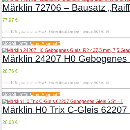
Märklin 72706 – Bausatz „Raif
77,97 €
inkl. 19% gesetzlicher MwSt.
Zuletzt aktualisiert am: 4. August 2026 01:16
Modell Details
Zum Angebot
*
Märklin 24207 H0 Gebogenes G
28,76 €
inkl. 19% gesetzlicher MwSt.
Zuletzt aktualisiert am: 4. August 2026 01:15
Modell Details
Zum Angebot
*
Märklin H0 Trix C-Gleis 62207
28,63 €