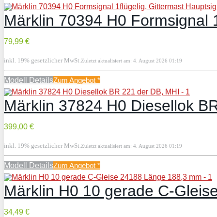
Märklin 70394 H0 Formsignal 1f
79,99 €
inkl. 19% gesetzlicher MwSt.
Zuletzt aktualisiert am: 4. August 2026 01:19
Modell Details
Zum Angebot
*
Märklin 37824 H0 Diesellok B
399,00 €
inkl. 19% gesetzlicher MwSt.
Zuletzt aktualisiert am: 4. August 2026 01:19
Modell Details
Zum Angebot
*
Märklin H0 10 gerade C-Glei
34,49 €