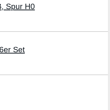
B, Spur H0
6er Set