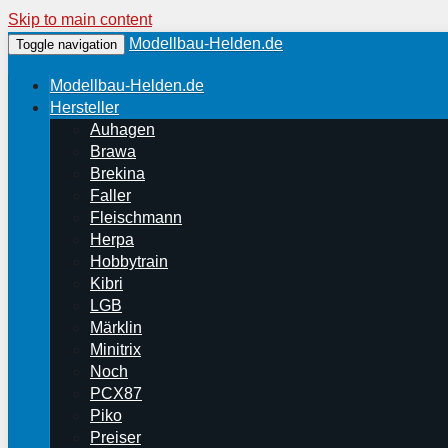
Skip to main content
Modellbau-Helden.de
Toggle navigation
Modellbau-Helden.de
Hersteller
Auhagen
Brawa
Brekina
Faller
Fleischmann
Herpa
Hobbytrain
Kibri
LGB
Märklin
Minitrix
Noch
PCX87
Piko
Preiser