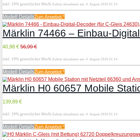
inkl. 19% gesetzlicher MwSt.
Zuletzt aktualisiert am: 4. August 2026 01:14
Modell Details
Zum Angebot
*
Märklin 74466 – Einbau-Digita
40,98 €
56,99 €
inkl. 19% gesetzlicher MwSt.
Zuletzt aktualisiert am: 4. August 2026 01:14
Modell Details
Zum Angebot
*
Märklin H0 60657 Mobile Stati
139,89 €
inkl. 19% gesetzlicher MwSt.
Zuletzt aktualisiert am: 4. August 2026 01:14
Modell Details
Zum Angebot
*