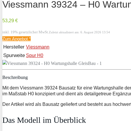
Viessmann 39324 – H0 Wartun
53,29 €
inkl. 19% gesetzlicher MwSt.
Zuletzt aktualisiert am: 6. August 2026 13:54
Zum Angebot
*
Hersteller
Viessmann
Spurweite
Spur H0
Beschreibung
Mit dem Viessmann 39324 Bausatz für eine Wartungshalle der F
im Maßstab H0 konzipiert und dient als detailgetreue Ergänzun
Der Artikel wird als Bausatz geliefert und besteht aus hochwer
Das Modell im Überblick