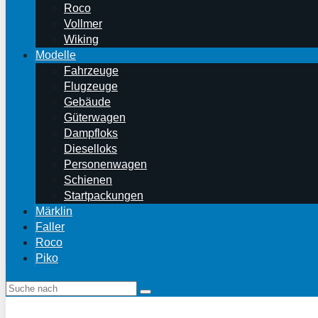
Roco
Vollmer
Wiking
Modelle
Fahrzeuge
Flugzeuge
Gebäude
Güterwagen
Dampfloks
Dieselloks
Personenwagen
Schienen
Startpackungen
Märklin
Faller
Roco
Piko