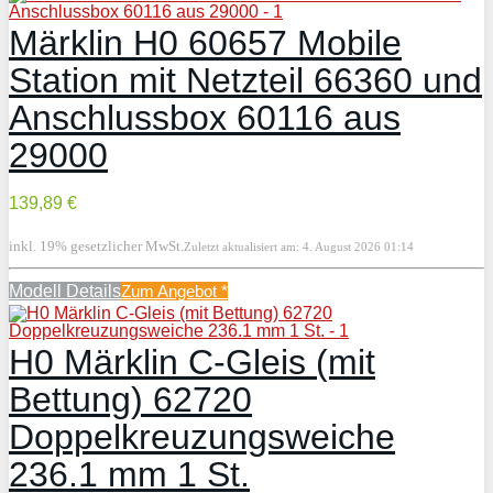
Märklin H0 60657 Mobile
Station mit Netzteil 66360 und
Anschlussbox 60116 aus
29000
139,89 €
inkl. 19% gesetzlicher MwSt.
Zuletzt aktualisiert am: 4. August 2026 01:14
Modell Details
Zum Angebot
*
H0 Märklin C-Gleis (mit
Bettung) 62720
Doppelkreuzungsweiche
236.1 mm 1 St.