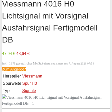
Viessmann 4016 H0
Lichtsignal mit Vorsignal
Ausfahrsignal Fertigmodell
DB
47,94 €
48,64 €
inkl. 19% gesetzlicher MwSt.
Zuletzt aktualisiert am: 7. August 2026 07:54
Zum Angebot
*
Hersteller
Viessmann
Spurweite
Spur H0
Typ
Signale