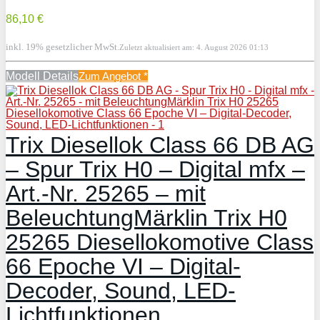
86,10 €
inkl. 19% gesetzlicher MwSt.
Zuletzt aktualisiert am: 4. August 2026 01:13
Modell Details
Zum Angebot
*
Trix Diesellok Class 66 DB AG
– Spur Trix H0 – Digital mfx –
Art.-Nr. 25265 – mit
BeleuchtungMärklin Trix H0
25265 Diesellokomotive Class
66 Epoche VI – Digital-
Decoder, Sound, LED-
Lichtfunktionen