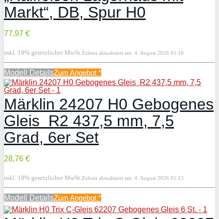
Markt“, DB, Spur H0
77,97 €
inkl. 19% gesetzlicher MwSt.
Zuletzt aktualisiert am: 4. August 2026 01:16
Modell Details
Zum Angebot
*
Märklin 24207 H0 Gebogenes
Gleis R2 437,5 mm, 7,5
Grad, 6er Set
28,76 €
inkl. 19% gesetzlicher MwSt.
Zuletzt aktualisiert am: 4. August 2026 01:15
Modell Details
Zum Angebot
*