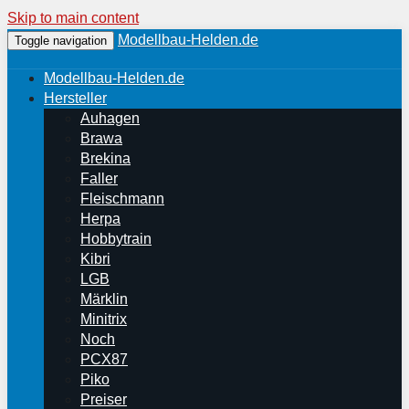
Skip to main content
Modellbau-Helden.de
Toggle navigation
Modellbau-Helden.de
Hersteller
Auhagen
Brawa
Brekina
Faller
Fleischmann
Herpa
Hobbytrain
Kibri
LGB
Märklin
Minitrix
Noch
PCX87
Piko
Preiser