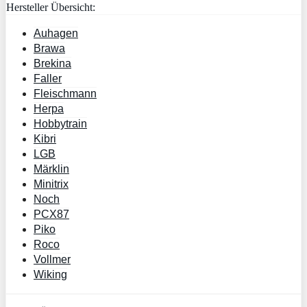
Hersteller Übersicht:
Auhagen
Brawa
Brekina
Faller
Fleischmann
Herpa
Hobbytrain
Kibri
LGB
Märklin
Minitrix
Noch
PCX87
Piko
Roco
Vollmer
Wiking