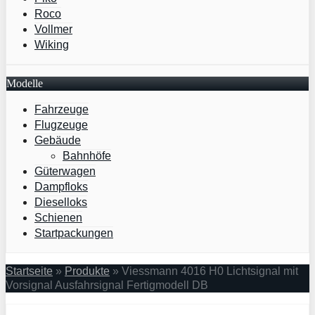
Roco
Vollmer
Wiking
Modelle
Fahrzeuge
Flugzeuge
Gebäude
Bahnhöfe
Güterwagen
Dampfloks
Dieselloks
Schienen
Startpackungen
Startseite
»
Produkte
»
Viessmann 4016 H0 Lichtsignal mit
Vorsignal Ausfahrsignal Fertigmodell DB