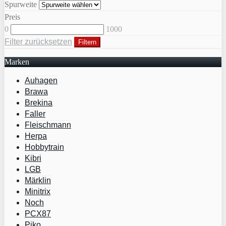
Spurweite
Preis
0
1000
Filter zurücksetzen
Filtern
Marken
Auhagen
Brawa
Brekina
Faller
Fleischmann
Herpa
Hobbytrain
Kibri
LGB
Märklin
Minitrix
Noch
PCX87
Piko