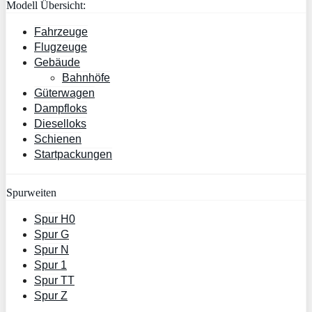
Modell Übersicht:
Fahrzeuge
Flugzeuge
Gebäude
Bahnhöfe
Güterwagen
Dampfloks
Dieselloks
Schienen
Startpackungen
Spurweiten
Spur H0
Spur G
Spur N
Spur 1
Spur TT
Spur Z