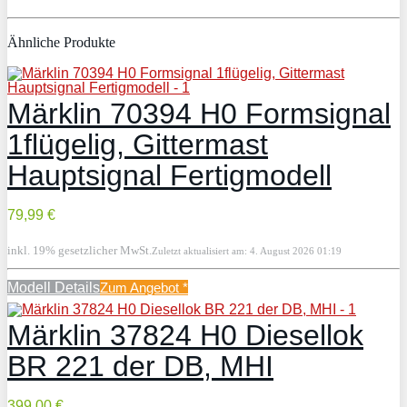
Ähnliche Produkte
Märklin 70394 H0 Formsignal
1flügelig, Gittermast
Hauptsignal Fertigmodell
79,99 €
inkl. 19% gesetzlicher MwSt.
Zuletzt aktualisiert am: 4. August 2026 01:19
Modell Details
Zum Angebot
*
Märklin 37824 H0 Diesellok
BR 221 der DB, MHI
399,00 €