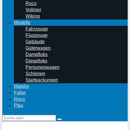
Roco
Vollmer
Wiking
Modelle
Fahrzeuge
Flugzeuge
Gebäude
Güterwagen
Dampfloks
Dieselloks
Personenwagen
Schienen
Startpackungen
Märklin
Faller
Roco
Piko