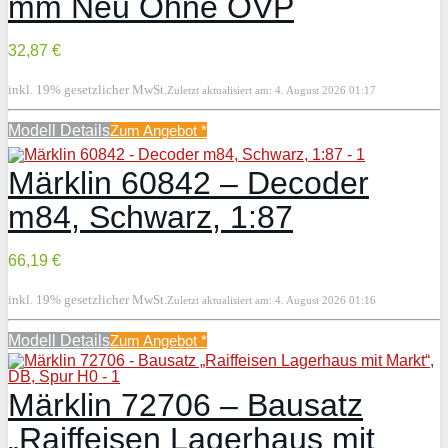
mm Neu Ohne OVP
32,87 €
inkl. 19% gesetzlicher MwSt.
Zuletzt aktualisiert am: 4. August 2026 01:17
Modell Details
Zum Angebot
*
Märklin 60842 – Decoder
m84, Schwarz, 1:87
66,19 €
inkl. 19% gesetzlicher MwSt.
Zuletzt aktualisiert am: 4. August 2026 01:16
Modell Details
Zum Angebot
*
Märklin 72706 – Bausatz
„Raiffeisen Lagerhaus mit