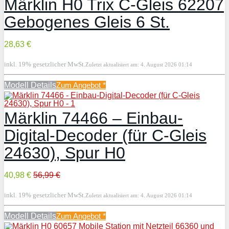
Märklin H0 Trix C-Gleis 62207
Gebogenes Gleis 6 St.
28,63 €
inkl. 19% gesetzlicher MwSt.
Zuletzt aktualisiert am: 4. August 2026 01:14
Modell Details
Zum Angebot
*
Märklin 74466 – Einbau-
Digital-Decoder (für C-Gleis
24630), Spur H0
40,98 €
56,99 €
inkl. 19% gesetzlicher MwSt.
Zuletzt aktualisiert am: 4. August 2026 01:14
Modell Details
Zum Angebot
*