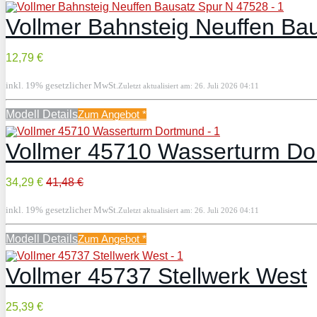
Vollmer Bahnsteig Neuffen Ba
12,79 €
inkl. 19% gesetzlicher MwSt.
Zuletzt aktualisiert am: 26. Juli 2026 04:11
Modell Details
Zum Angebot
*
Vollmer 45710 Wasserturm D
34,29 €
41,48 €
inkl. 19% gesetzlicher MwSt.
Zuletzt aktualisiert am: 26. Juli 2026 04:11
Modell Details
Zum Angebot
*
Vollmer 45737 Stellwerk West
25,39 €