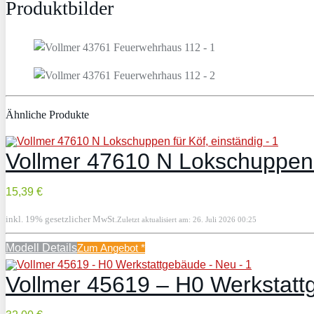
Produktbilder
Ähnliche Produkte
Vollmer 47610 N Lokschuppen f
15,39 €
inkl. 19% gesetzlicher MwSt.
Zuletzt aktualisiert am: 26. Juli 2026 00:25
Modell Details
Zum Angebot
*
Vollmer 45619 – H0 Werkstat