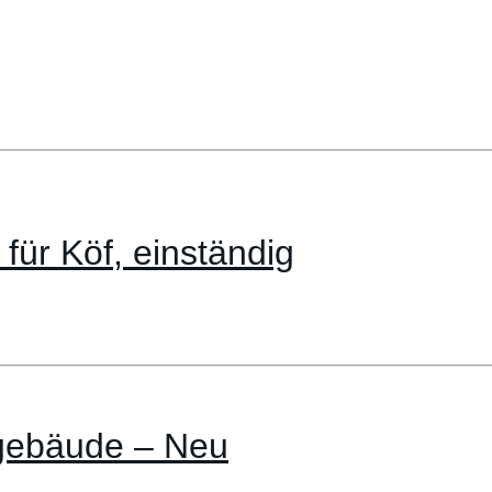
ür Köf, einständig
tgebäude – Neu