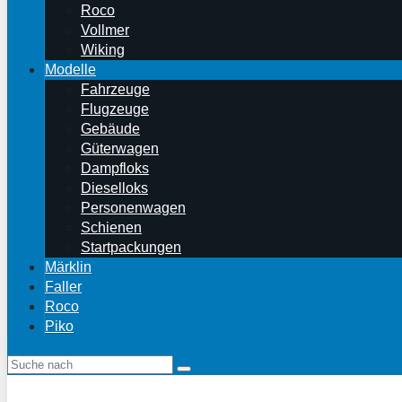
Roco
Vollmer
Wiking
Modelle
Fahrzeuge
Flugzeuge
Gebäude
Güterwagen
Dampfloks
Dieselloks
Personenwagen
Schienen
Startpackungen
Märklin
Faller
Roco
Piko