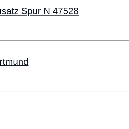
usatz Spur N 47528
ortmund