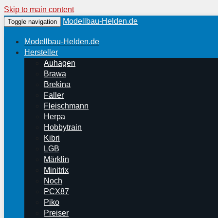
Skip to main content
Modellbau-Helden.de
Toggle navigation
Modellbau-Helden.de
Hersteller
Auhagen
Brawa
Brekina
Faller
Fleischmann
Herpa
Hobbytrain
Kibri
LGB
Märklin
Minitrix
Noch
PCX87
Piko
Preiser