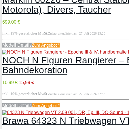
Motorola), Divers, Taucher
699,00 €
inkl. 19% gesetzlicher MwSt.
Zuletzt aktualisiert am: 27. Juli 2026 23:20
Modell Details
Zum Angebot
*
NOCH N Figuren Rangierer – Ep
Bahndekoration
10,99 €
15,99 €
inkl. 19% gesetzlicher MwSt.
Zuletzt aktualisiert am: 27. Juli 2026 22:58
Modell Details
Zum Angebot
*
Brawa 64323 N Triebwagen VT 