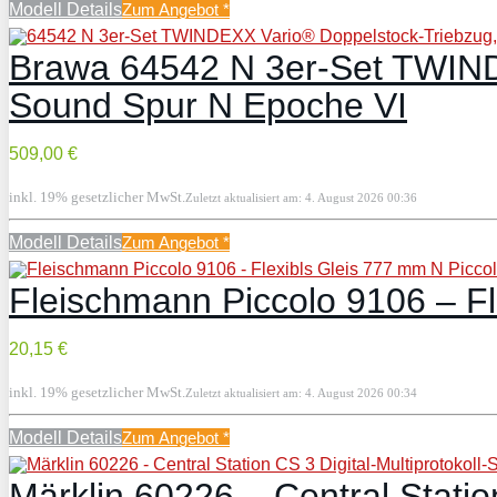
Modell Details
Zum Angebot
*
Brawa 64542 N 3er-Set TWIND
Sound Spur N Epoche VI
509,00 €
inkl. 19% gesetzlicher MwSt.
Zuletzt aktualisiert am: 4. August 2026 00:36
Modell Details
Zum Angebot
*
Fleischmann Piccolo 9106 – Fl
20,15 €
inkl. 19% gesetzlicher MwSt.
Zuletzt aktualisiert am: 4. August 2026 00:34
Modell Details
Zum Angebot
*
Märklin 60226 – Central Statio