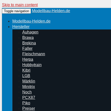
Skip to main content
Modellbau-Helden.de
Toggle navigation
Modellbau-Helden.de
Hersteller
Auhagen
Brawa
Brekina
Faller
Fleischmann
Herpa
Hobbytrain
Kibri
LGB
Märklin
Minitrix
Noch
PCX87
Piko
Preiser