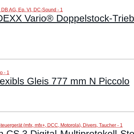
EXX Vario® Doppelstock-Triebz
exibls Gleis 777 mm N Piccolo
n CS 3 Digital-Multiprotokoll-S