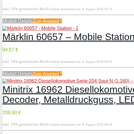
inkl. 19% gesetzlicher MwSt.
Zuletzt aktualisiert am: 4. August 2026 01:14
Modell Details
Zum Angebot
*
Märklin 60657 – Mobile Statio
94,57 €
inkl. 19% gesetzlicher MwSt.
Zuletzt aktualisiert am: 4. August 2026 00:45
Modell Details
Zum Angebot
*
Minitrix 16962 Diesellokomotiv
Decoder, Metalldruckguss, LE
339,00 €
inkl. 19% gesetzlicher MwSt.
Zuletzt aktualisiert am: 4. August 2026 00:44