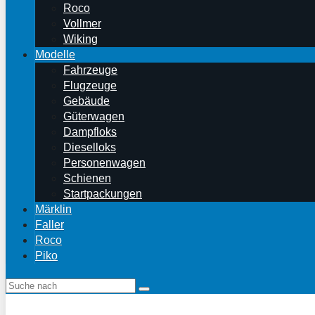
Roco
Vollmer
Wiking
Modelle
Fahrzeuge
Flugzeuge
Gebäude
Güterwagen
Dampfloks
Dieselloks
Personenwagen
Schienen
Startpackungen
Märklin
Faller
Roco
Piko