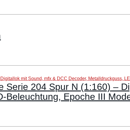
n
e Serie 204 Spur N (1:160) – D
D-Beleuchtung, Epoche III Mod