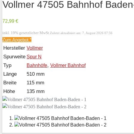
Vollmer 47505 Bahnhof Bade
72,99 €
inkl. 19% gesetzlicher MwSt.
Zuletzt aktualisiert am: 7. August 2026 07:56
Zum Angebot
*
Hersteller
Vollmer
Spurweite
Spur N
Typ
,
Bahnhöfe
Vollmer Bahnhof
Länge
510 mm
Breite
115 mm
Höhe
135 mm