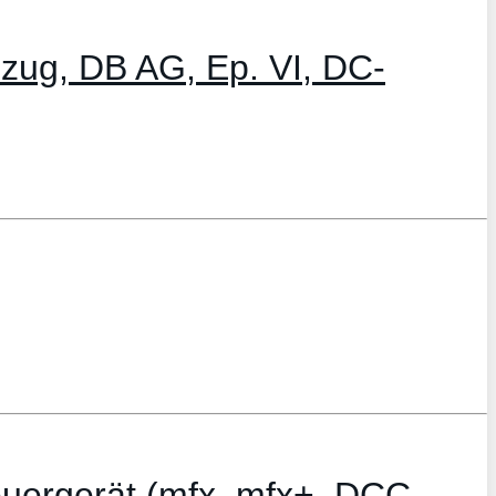
ug, DB AG, Ep. VI, DC-
teuergerät (mfx, mfx+, DCC,