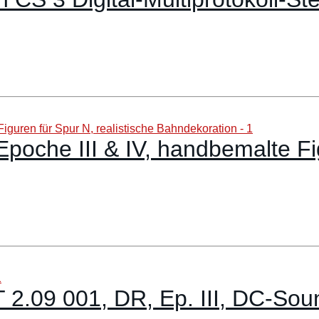
oche III & IV, handbemalte Figu
2.09 001, DR, Ep. III, DC-Sou