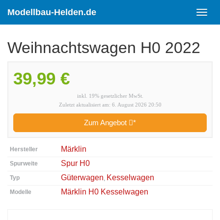
Skip
to
Modellbau-Helden.de
Toggl
main
navig
content
Weihnachtswagen H0 2022
39,99 €
inkl. 19% gesetzlicher MwSt.
Zuletzt aktualisiert am: 6. August 2026 20:50
Zum Angebot
*
Märklin
Hersteller
Spur H0
Spurweite
Güterwagen
Kesselwagen
Typ
,
Märklin H0 Kesselwagen
Modelle